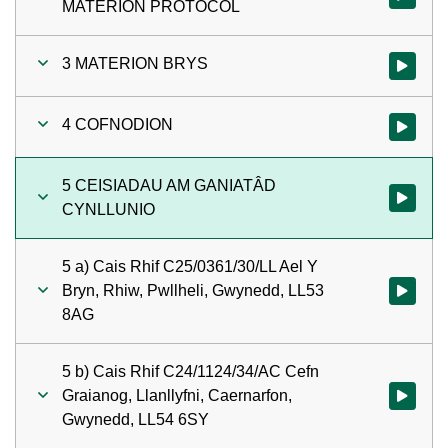
MATERION PROTOCOL
3 MATERION BRYS
Gwylio'r 
4 COFNODION
Gwylio'r 
5 CEISIADAU AM GANIATÂD
Gwylio'r
CYNLLUNIO
5 a) Cais Rhif C25/0361/30/LL Ael Y
Bryn, Rhiw, Pwllheli, Gwynedd, LL53
Gwylio'r 
8AG
5 b) Cais Rhif C24/1124/34/AC Cefn
Graianog, Llanllyfni, Caernarfon,
Gwylio'r 
Gwynedd, LL54 6SY