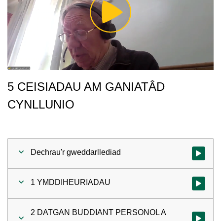
Play
Video
5 CEISIADAU AM GANIATÂD
CYNLLUNIO
Dechrau'r gweddarllediad
Gwylio'r 
1 YMDDIHEURIADAU
Gwylio'r 
2 DATGAN BUDDIANT PERSONOL A
Gwylio'r