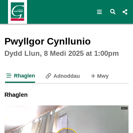
Open navigat
Open s
Interactive webcast player
Pwyllgor Cynllunio
Dydd Llun, 8 Medi 2025 at 1:00pm
Rhaglen
o dabiau
Adnoddau
Mwy
tab loaded
Rhaglen