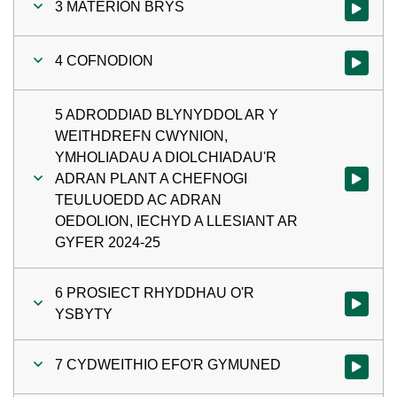
3 MATERION BRYS
Gwylio'r 
4 COFNODION
Gwylio'r 
5 ADRODDIAD BLYNYDDOL AR Y
WEITHDREFN CWYNION,
YMHOLIADAU A DIOLCHIADAU'R
ADRAN PLANT A CHEFNOGI
Gwylio'r
TEULUOEDD AC ADRAN
OEDOLION, IECHYD A LLESIANT AR
GYFER 2024-25
6 PROSIECT RHYDDHAU O'R
Gwylio'r
YSBYTY
7 CYDWEITHIO EFO'R GYMUNED
Gwylio'r 