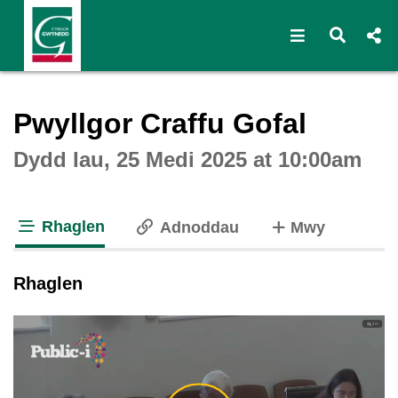
Open navigat
Open s
Interactive webcast player
Pwyllgor Craffu Gofal
Dydd Iau, 25 Medi 2025 at 10:00am
Rhaglen
o dabiau
Adnoddau
Mwy
tab loaded
Rhaglen