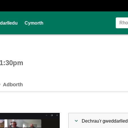
Ddarlledu
Cymorth
ctive webcast player
 1:30pm
Adborth
Dechrau'r gweddarlled