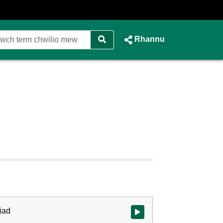
Rhannu
iad
Gwylio'r fideo ar dechrau'r gwe