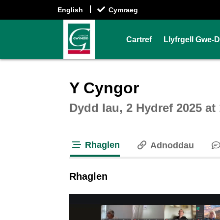
English
Cymraeg
Cartref
Llyfrgell Gwe-
Intera
Y Cyngor
Dydd Iau, 2 Hydref 2025 at
Rhaglen
Adnoddau
tab loaded
Rhaglen