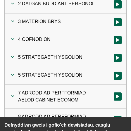
2 DATGAN BUDDIANT PERSONOL
Gwylio'r
3 MATERION BRYS
Gwylio'r 
4 COFNODION
Gwylio'r 
5 STRATEGAETH YSGOLION
Gwylio'r 
5 STRATEGAETH YSGOLION
Gwylio'r 
7 ADRODDIAD PERFFORMIAD
Gwylio'r
AELOD CABINET ECONOMI
8 ADRODDIAD PERFFORMIAD
Gwylio'r
AELOD CABINET CYLLID
Defnyddiwn gwcis i gofio'ch dewisiadau, casglu