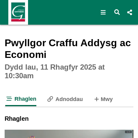
Open navigat
Open s
Interactive webcast player
Pwyllgor Craffu Addysg ac
Economi
Dydd Iau, 11 Rhagfyr 2025 at
10:30am
Rhaglen
o dabiau
Adnoddau
Mwy
tab loaded
Rhaglen