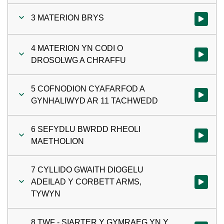
3 MATERION BRYS
Gwylio'r 
4 MATERION YN CODI O
Gwylio'r
DROSOLWG A CHRAFFU
5 COFNODION CYAFARFOD A
Gwylio'r
GYNHALIWYD AR 11 TACHWEDD
6 SEFYDLU BWRDD RHEOLI
Gwylio'r
MAETHOLION
7 CYLLIDO GWAITH DIOGELU
ADEILAD Y CORBETT ARMS,
Gwylio'r
TYWYN
8 TWF - SIARTER Y GYMRAEG YN Y