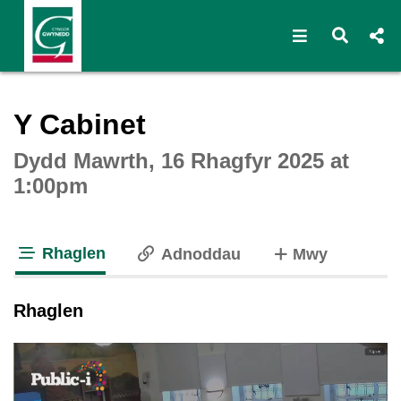
Open navigat
Open s
Interactive webcast player
Y Cabinet
Dydd Mawrth, 16 Rhagfyr 2025 at
1:00pm
Rhaglen
o dabiau
Adnoddau
Mwy
tab loaded
Rhaglen