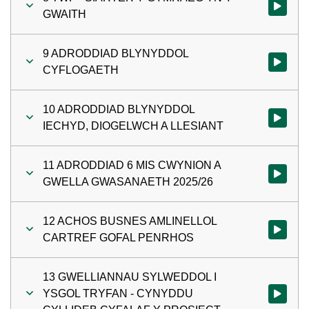
Gwylio'r 
GWAITH
9 ADRODDIAD BLYNYDDOL
Gwylio'r
CYFLOGAETH
10 ADRODDIAD BLYNYDDOL
Gwylio'r
IECHYD, DIOGELWCH A LLESIANT
11 ADRODDIAD 6 MIS CWYNION A
Gwylio'r
GWELLA GWASANAETH 2025/26
12 ACHOS BUSNES AMLINELLOL
Gwylio'r
CARTREF GOFAL PENRHOS
13 GWELLIANNAU SYLWEDDOL I
YSGOL TRYFAN - CYNYDDU
Gwylio'r