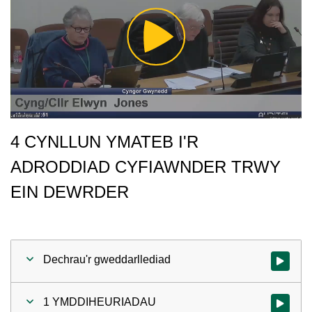
Play
Video
4 CYNLLUN YMATEB I'R
ADRODDIAD CYFIAWNDER TRWY
EIN DEWRDER
Dechrau'r gweddarllediad
Gwylio'r 
1 YMDDIHEURIADAU
Gwylio'r 