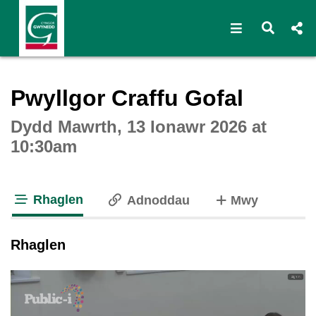
Open navigat
Open s
Interactive webcast player
Pwyllgor Craffu Gofal
Dydd Mawrth, 13 Ionawr 2026 at
10:30am
Rhaglen
o dabiau
Adnoddau
Mwy
tab loaded
Rhaglen