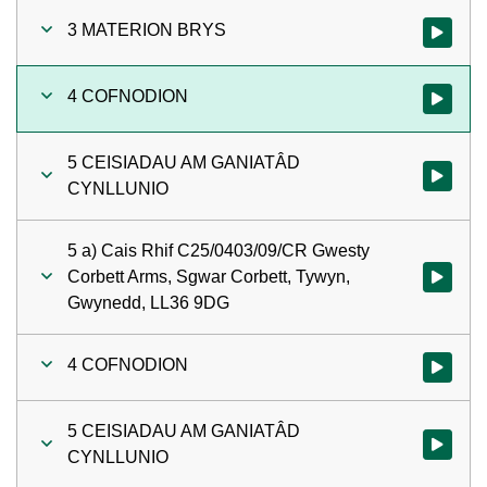
3 MATERION BRYS
Gwylio'r 
4 COFNODION
Gwylio'r 
5 CEISIADAU AM GANIATÂD
Gwylio'r
CYNLLUNIO
5 a) Cais Rhif C25/0403/09/CR Gwesty
Corbett Arms, Sgwar Corbett, Tywyn,
Gwylio'r 
Gwynedd, LL36 9DG
4 COFNODION
Gwylio'r 
5 CEISIADAU AM GANIATÂD
Gwylio'r
CYNLLUNIO