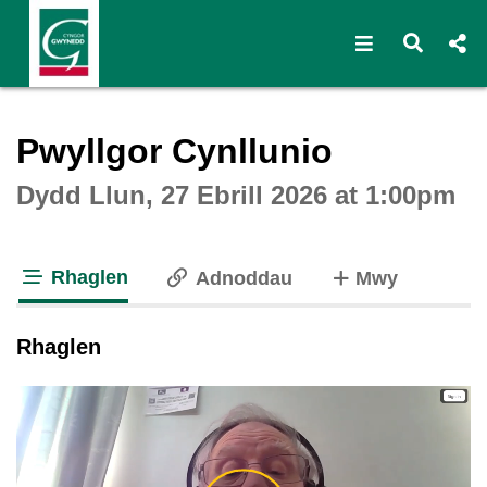
Open navigat
Open s
Interactive webcast player
Pwyllgor Cynllunio
Dydd Llun, 27 Ebrill 2026 at 1:00pm
Rhaglen
o dabiau
Adnoddau
Mwy
tab loaded
Rhaglen