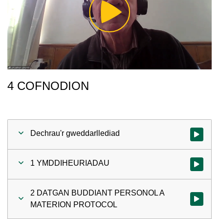
Play
Video
4 COFNODION
Dechrau'r gweddarllediad
Gwylio'r 
1 YMDDIHEURIADAU
Gwylio'r 
2 DATGAN BUDDIANT PERSONOL A
Gwylio'r
MATERION PROTOCOL