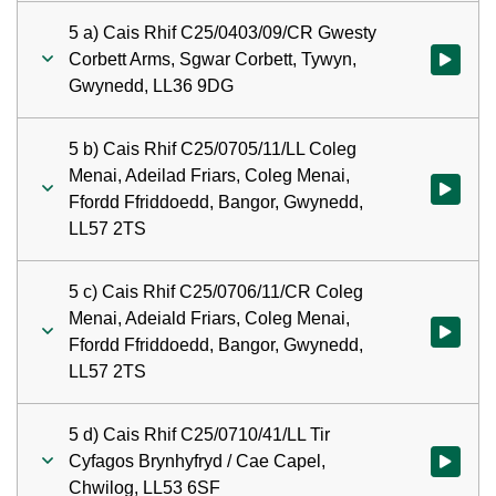
5 a) Cais Rhif C25/0403/09/CR Gwesty
Corbett Arms, Sgwar Corbett, Tywyn,
Gwylio'r 
Gwynedd, LL36 9DG
5 b) Cais Rhif C25/0705/11/LL Coleg
Menai, Adeilad Friars, Coleg Menai,
Gwylio'r 
Ffordd Ffriddoedd, Bangor, Gwynedd,
LL57 2TS
5 c) Cais Rhif C25/0706/11/CR Coleg
Menai, Adeiald Friars, Coleg Menai,
Gwylio'r 
Ffordd Ffriddoedd, Bangor, Gwynedd,
LL57 2TS
5 d) Cais Rhif C25/0710/41/LL Tir
Cyfagos Brynhyfryd / Cae Capel,
Gwylio'r 
Chwilog, LL53 6SF