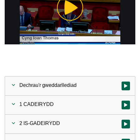
Play
Video
Dechrau'r gweddarllediad
Gwylio'r 
1 CADEIRYDD
Gwylio'r 
2 IS-GADEIRYDD
Gwylio'r 