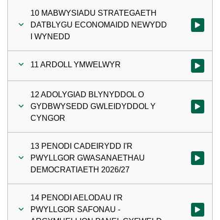
10 MABWYSIADU STRATEGAETH
DATBLYGU ECONOMAIDD NEWYDD
Gwylio'r
I WYNEDD
11 ARDOLL YMWELWYR
Gwylio'r 
12 ADOLYGIAD BLYNYDDOL O
GYDBWYSEDD GWLEIDYDDOL Y
Gwylio'r
CYNGOR
13 PENODI CADEIRYDD I'R
PWYLLGOR GWASANAETHAU
Gwylio'r
DEMOCRATIAETH 2026/27
14 PENODI AELODAU I'R
PWYLLGOR SAFONAU -
Gwylio'r