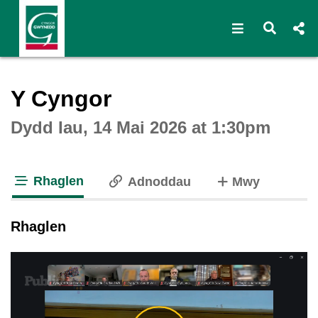
Open navigat
Open s
Interactive webcast player
Y Cyngor
Dydd Iau, 14 Mai 2026 at 1:30pm
Rhaglen
o dabiau
Adnoddau
Mwy
tab loaded
Rhaglen