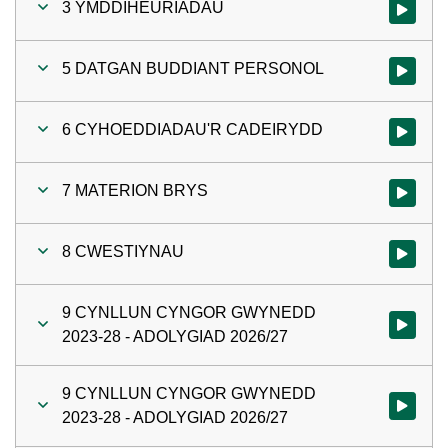
3 YMDDIHEURIADAU
Gwylio'r 
5 DATGAN BUDDIANT PERSONOL
Gwylio'r
6 CYHOEDDIADAU'R CADEIRYDD
Gwylio'r
7 MATERION BRYS
Gwylio'r 
8 CWESTIYNAU
Gwylio'r 
9 CYNLLUN CYNGOR GWYNEDD
Gwylio'r
2023-28 - ADOLYGIAD 2026/27
9 CYNLLUN CYNGOR GWYNEDD
Gwylio'r
2023-28 - ADOLYGIAD 2026/27