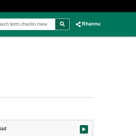
Rhannu
iad
Gwylio'r fideo ar dechrau'r gwe