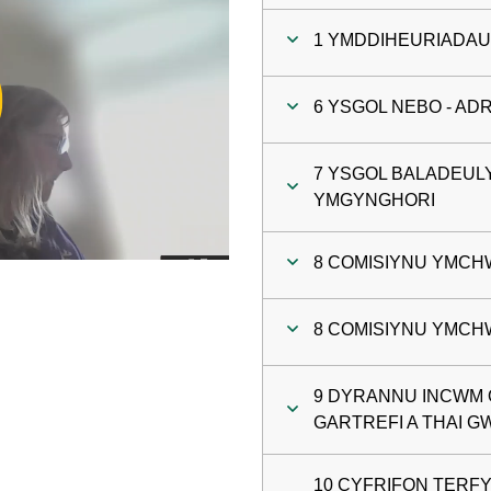
1 YMDDIHEURIADA
ay
6 YSGOL NEBO - A
deo
7 YSGOL BALADEUL
YMGYNGHORI
8 COMISIYNU YMCH
8 COMISIYNU YMCH
9 DYRANNU INCWM 
GARTREFI A THAI G
10 CYFRIFON TERFY