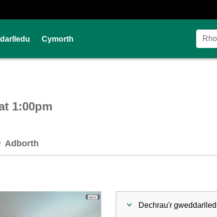
Ddarlledu
Cymorth
ctive webcast player
at 1:00pm
Adborth
Dechrau'r gweddarlled