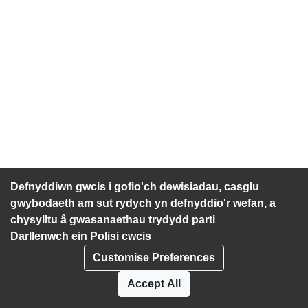
Defnyddiwn gwcis i gofio'ch dewisiadau, casglu
gwybodaeth am sut rydych yn defnyddio'r wefan, a
chysylltu â gwasanaethau trydydd parti
Darllenwch ein Polisi cwcis
Customise Preferences
Polisi Prefiatrwydd
Cwcis
Accept All
Datganiad hygyrchedd