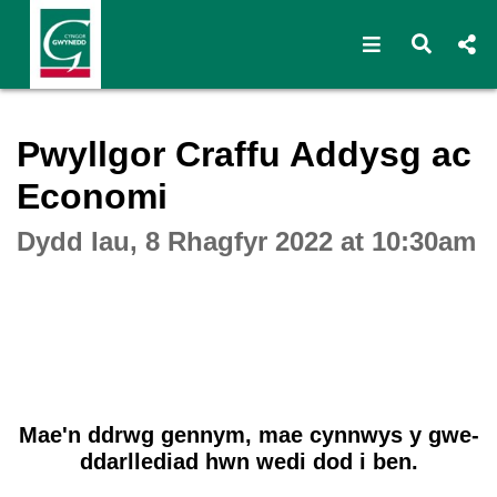
Open navigat
Open s
Interactive webcast player
Pwyllgor Craffu Addysg ac
Economi
Dydd Iau, 8 Rhagfyr 2022 at 10:30am
Mae'n ddrwg gennym, mae cynnwys y gwe-
ddarllediad hwn wedi dod i ben.