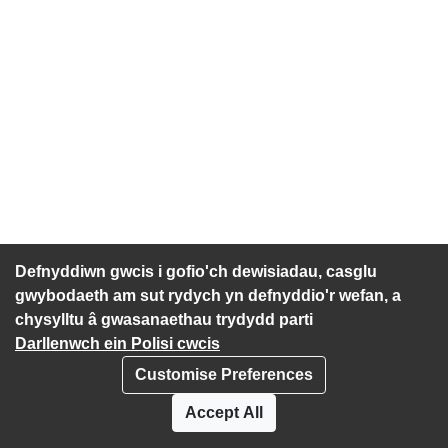
Defnyddiwn gwcis i gofio'ch dewisiadau, casglu
gwybodaeth am sut rydych yn defnyddio'r wefan, a
chysylltu â gwasanaethau trydydd parti
Darllenwch ein Polisi cwcis
Customise Preferences
Polisi Prefiatrwydd
Cwcis
Accept All
Datganiad hygyrchedd