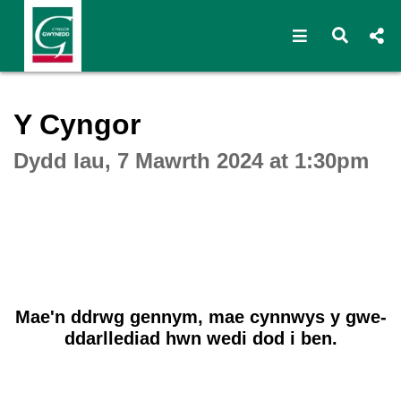
Open navigat
Open s
Interactive webcast player
Y Cyngor
Dydd Iau, 7 Mawrth 2024 at 1:30pm
Mae'n ddrwg gennym, mae cynnwys y gwe-
ddarllediad hwn wedi dod i ben.