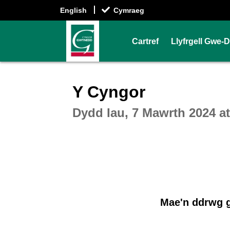
English
Cymraeg
Cartref
Llyfrgell Gwe-
Intera
Y Cyngor
Dydd Iau, 7 Mawrth 2024 a
Mae'n ddrwg g