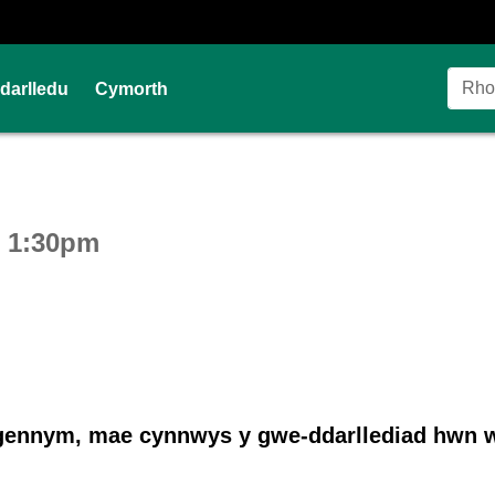
Ddarlledu
Cymorth
ctive webcast player
t 1:30pm
ennym, mae cynnwys y gwe-ddarllediad hwn w