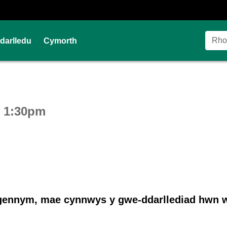
Ddarlledu
Cymorth
ctive webcast player
t 1:30pm
ennym, mae cynnwys y gwe-ddarllediad hwn w