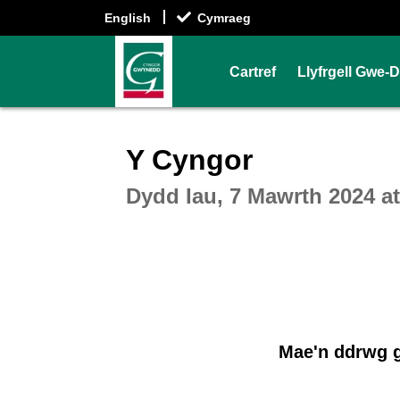
English
Cymraeg
Cartref
Llyfrgell Gwe-
Intera
Y Cyngor
Dydd Iau, 7 Mawrth 2024 a
Mae'n ddrwg g