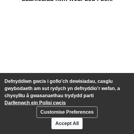
Defnyddiwn gwcis i gofio'ch dewisiadau, casglu
gwybodaeth am sut rydych yn defnyddio'r wefan, a
chysylltu â gwasanaethau trydydd parti
Darllenwch ein Polisi cwcis
Customise Preferences
Polisi Prefiatrwydd
Cwcis
Accept All
Datganiad hygyrchedd