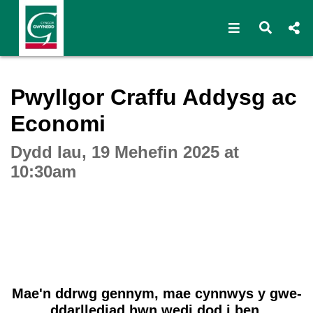
Open navigat
Open s
Interactive webcast player
Pwyllgor Craffu Addysg ac
Economi
Dydd Iau, 19 Mehefin 2025 at
10:30am
Mae'n ddrwg gennym, mae cynnwys y gwe-
ddarllediad hwn wedi dod i ben.